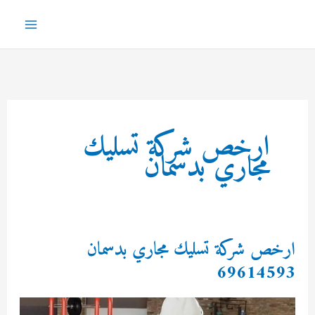
خطي
لى
Main
لمحتوى
Menu
ارخص شركة تسليك
مجاري بدسمان
ارخص شركة تسليك مجاري بدسمان
69614593