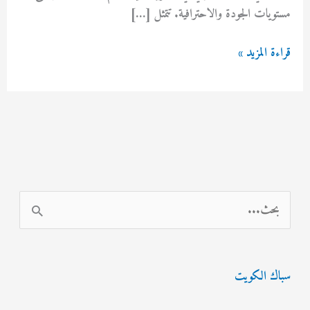
مستويات الجودة والاحترافية. تتمثل […]
ارخص
قراءة المزيد »
شركة
تسليك
مجاري
بدسمان
69614593
ا
ل
ب
سباك الكويت
ح
ث