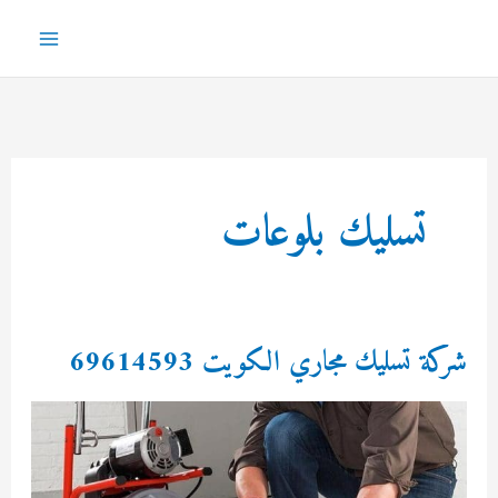
خطي
لى
Main
لمحتوى
Menu
تسليك بلوعات
شركة تسليك مجاري الكويت 69614593