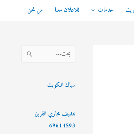
ويت
خدمات
للاعلان معنا
من نحن
ا
ل
ب
سباك الكويت
ح
ث
ع
تنظيف مجاري القرين
ن
69614593