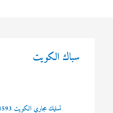
خطي
لى
لمحتوى
سباك الكويت
تسليك مجاري الكويت 69614593