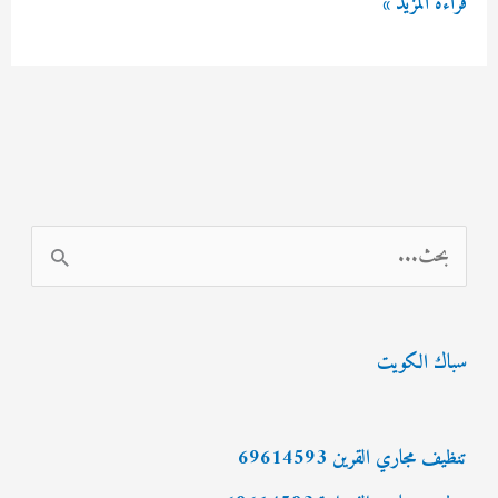
شركة
قراءة المزيد »
تنظيف
مجاري
السالمية
69614593
ا
ل
ب
سباك الكويت
ح
ث
ع
تنظيف مجاري القرين 69614593
ن