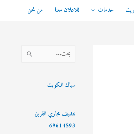
ويت
خدمات
للاعلان معنا
من نحن
ا
ل
ب
سباك الكويت
ح
ث
ع
تنظيف مجاري القرين
ن
69614593