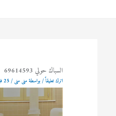
خطي
لى
لمحتوى
السباك حولي 69614593
اترك تعليقاً
/ بواسطة
منى منى
/
25 فبراير، 2024