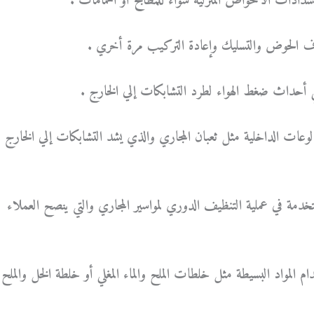
سدادات الأحواض المنزلية سواء للمطابخ أو الحمامات .
ف الحوض والتسليك وإعادة التركيب مرة أخري .
لي أحداث ضغط الهواء لطرد التشابكات إلي الخارج .
وعات الداخلية مثل ثعبان المجاري والذي يشد التشابكات إلي الخارج
ستخدمة في عملية التنظيف الدوري لمواسير المجاري والتي ينصح العملاء
لمواد البسيطة مثل خلطات الملح والماء المغلي أو خلطة الخل والملح