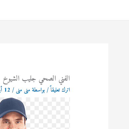
خطي
لى
لمحتوى
الفني الصحي جليب الشيوخ 69614593
اترك تعليقاً
/ بواسطة
منى منى
/
12 أبريل، 2024