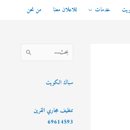
ويت
خدمات
للاعلان معنا
من نحن
ا
ل
ب
سباك الكويت
ح
ث
ع
تنظيف مجاري القرين
ن
69614593