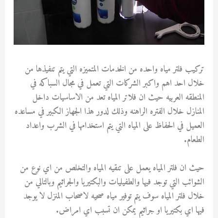
تركيب فلتر مياه واحده من الخدمات المتميزه التي يتم تنفيذها من
خلال احد اهم واكبر الشركات التي تعمل في مجال السباكه في
المنطقه العربيه حيث ان فلاتر المياه تعد من الاساسيات داخل
المنازل خلال الفتره الراهنه وذلك لدور هذا الجهاز الكبير في مساعده
العميل في الحفاظ على المياه التي يتم استخدامها في الشرب واعداد
الطعام.
حيث ان فلتر المياه يعمل على تنقيه المياه والتخلص من اي نوع من
الشوائب التي توجد فيها والطفيليات والبكتيريا والجراثيم وبالتالي من
خلال فلتر المياه سوف يتم توفير مياه صحيه لاصحاب المنزل لا يوجد
فيها اي بكتيريا او جراثيم يمكن ان تسبب اي امراض.