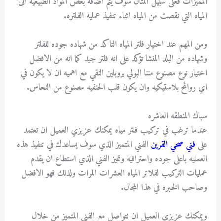
المميزات فعلى سبيل المثال سوف يتم اضافه بعض المواد الطبيعيه الى
المياه التي نقصت من المياه اثناء تنفيذ عمليه الفلتره.
ومن المهم عند اختيار فلتر المياه التاكد من شهاده جوده للفلتر
وشهاده من البلد المنشا تؤكد على انه فلتر جيد كما انه من الافضل
اختيار نوع مصنوع مننا البولي بروبلين النقي مع اهميه ان لا يكون في
اي روائح بلاستيكيه وان يكون قلب الحنفيه مصنوع من النحاس.
سباك المنطقه العاشره
عندما ترغب في تركيب فلتر مياه يمكنك عزيزي العميل ان تعتمد
على
فني صحي القرين
الفني المتميز الذي سوف يساعدك في تنفيذ هذه
العمليه باعلى جوده واحترافيه وتميز الفني الذي استطاع ان يقدم
عمليات التركيب لفلاتر المياه العشرات المرات ولذلك فهو الافضل
وصاحب الخبره في هذا المجال.
ويمكنك عزيزي العميل ان تتواصل مع الفني المتميز من خلال