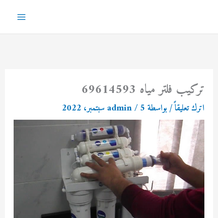
خطي
لى
Main
لمحتوى
Menu
تركيب فلتر مياه 69614593
اترك تعليقاً
/ بواسطة
5 سبتمبر، 2022
/
admin