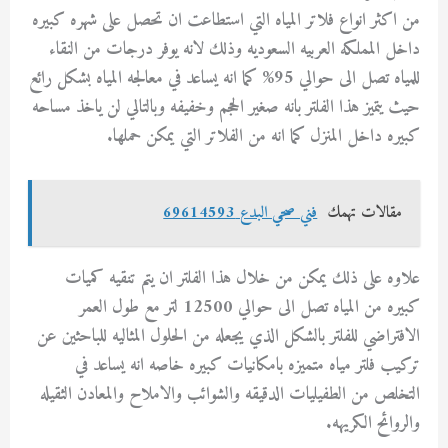
من اكثر انواع فلاتر المياه التي استطاعت ان تحصل على شهره كبيره
داخل المملكه العربيه السعوديه وذلك لانه يوفر درجات من النقاء
للمياه تصل الى حوالي 95% كما انه يساعد في معالجه المياه بشكل رائع
حيث يتميز هذا الفلتر بانه صغير الحجم وخفيفه وبالتالي لن ياخذ مساحه
كبيره داخل المنزل كما انه من الفلاتر التي يمكن حملها.
مقالات تهمك
فني صحي البدع 69614593
علاوه على ذلك يمكن من خلال هذا الفلتر ان يتم تنقيه كميات
كبيره من المياه تصل الى حوالي 12500 لتر مع طول العمر
الافتراضي للفلتر بالشكل الذي يجعله من الحلول المثاليه للباحثين عن
تركيب فلتر مياه متميزه بامكانيات كبيره خاصه انه يساعد في
التخلص من الطفيليات الدقيقه والشوائب والاملاح والمعادن الثقيله
والروائح الكريهه.