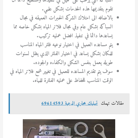
السباكه التي يرغب على عميل في تنفيذها وتستطيع دائما ان
تقوم بتقديمها هذه الخدمات بشكل علمي.
بالاضافه الى امتلاك الشركه الخبرات العميقه في مجال
السباكه بشكل عام وفي مجال فلاتر المياه بشكل خاصه مما
يساعدها دائما في تنفيذ افضل عمليه تركيب.
يتم مساعده العميل في اختيار نوعيه فلتر المياه المناسب
للمكان بشكل يساعد في اختيار الفلتر الذي يظل لسنوات
طويله يعمل بنفس الشكل والكفاءه والجوده.
سوف يتم تقديم المساعده للعميل في تغيير شمع فلاتر المياه في
الوقت المناسب للحفاظ على عمليه الفلترة للمياه.
مقالات تهمك
تسليك مجاري الدعية 69614593