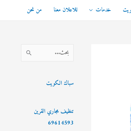
ويت
خدمات
للاعلان معنا
من نحن
ا
ل
ب
سباك الكويت
ح
ث
ع
تنظيف مجاري القرين
ن
69614593