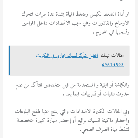
او أداة الضغط لكبس وضغط المياة بشدة عدة مرات فتحرك
الاوساخ والقاذورات وهي سبب الانسدادات داخل المواسير
وتسحبها الي الخارج .
مقالات تهمك
افضل شركة تسليك مجاري في الكويت
69614593
والكماشة أو البنية و المستخدمة من قبل متخصص للتأكد من عدم
حدوث تلفيات أو تسريبات فيما بعد .
وفي الحالات الكبيرة الانسدادات والتي ينتج عنها طفح البلوعات
وإحضار ماكينة لتسليك بواليع أو إحضار سيارة كبيرة متخصصة
لشفط مياة الصرف الصحي.