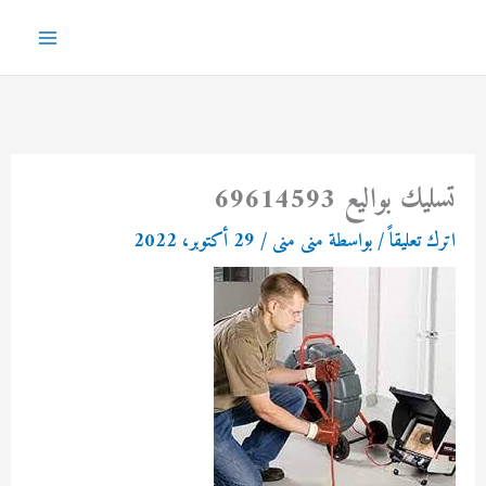
خطي
لى
Main
لمحتوى
Menu
تسليك بواليع 69614593
اترك تعليقاً
/ بواسطة
منى منى
/
29 أكتوبر، 2022