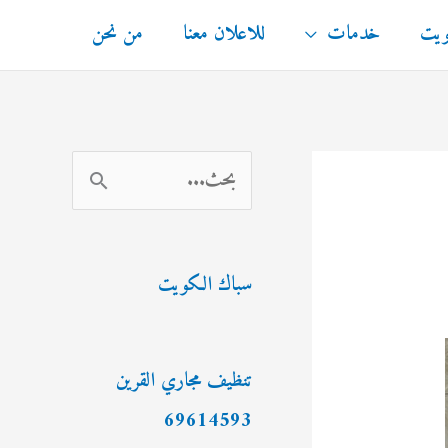
ويت
خدمات
للاعلان معنا
من نحن
ا
ل
ب
سباك الكويت
ح
ث
ع
تنظيف مجاري القرين
ن
69614593