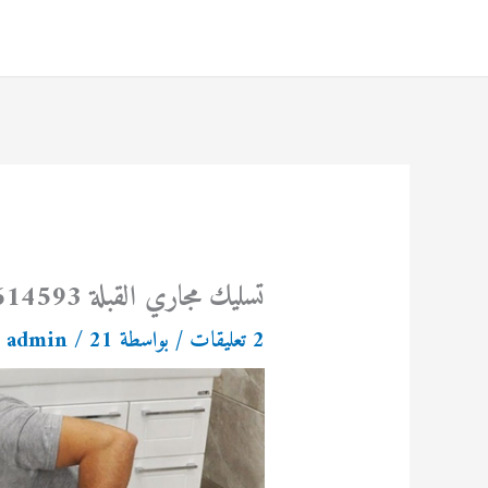
خطي
لى
لمحتوى
تسليك مجاري القبلة 69614593
2 تعليقات
/ بواسطة
21 سبتمبر، 2023
/
admin