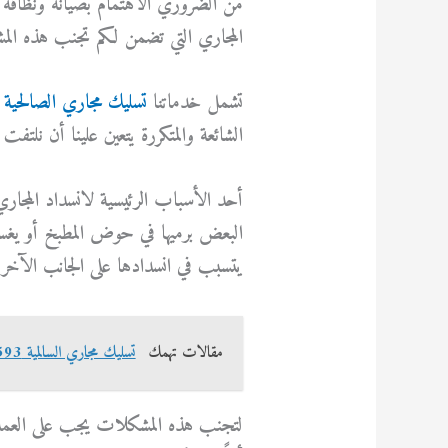
من الضروري الاهتمام بصيانة ونظافة
المجاري التي تضمن لكم تجنب هذه ال
تشمل خدماتنا
تسليك مجاري الصالحية
ف
الشائعة والمتكررة يتعين علينا أن نلتفت 
أحد الأسباب الرئيسية لانسداد المجاري
البعض برميها في حوض المطبخ أو يغسلها
يتسبب في انسدادها على الجانب الآخر ر
مقالات تهمك
تسليك مجاري السالمية 69614593
لتجنب هذه المشكلات يجب على العملاء