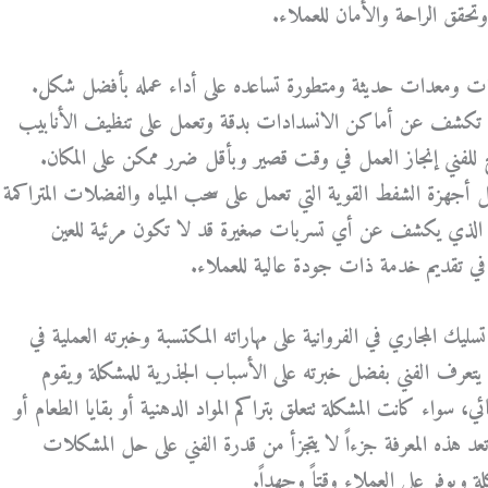
تحقق الراحة والأمان للعملاء.
أدوات ومعدات حديثة ومتطورة تساعده على أداء عمله بأفضل شكل.
تكشف عن أماكن الانسدادات بدقة وتعمل على تنظيف الأنابيب
يح للفني إنجاز العمل في وقت قصير وبأقل ضرر ممكن على المكان.
جهزة الشفط القوية التي تعمل على سحب المياه والفضلات المتراكمة
 الذي يكشف عن أي تسربات صغيرة قد لا تكون مرئية للعين
م في تقديم خدمة ذات جودة عالية للعملاء.
سليك المجاري في الفروانية على مهاراته المكتسبة وخبرته العملية في
 يتعرف الفني بفضل خبرته على الأسباب الجذرية للمشكلة ويقوم
ئي، سواء كانت المشكلة تتعلق بتراكم المواد الدهنية أو بقايا الطعام أو
د هذه المعرفة جزءاً لا يتجزأ من قدرة الفني على حل المشكلات
ة ويوفر على العملاء وقتاً وجهداً.