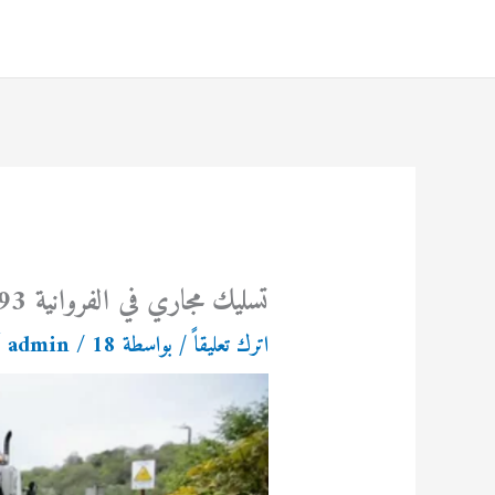
خطي
لى
لمحتوى
تسليك مجاري في الفروانية 69614593
اترك تعليقاً
/ بواسطة
18 أكتوبر، 2024
/
admin