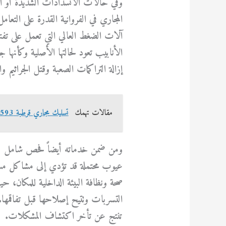
وفي حالات الانسدادات الشديدة أو الت
المجاري في الفروانية القدرة على الت
آلات الضغط العالي التي تعمل على تفت
الأنابيب تعود لحالتها الأصلية وكأنها ج
إزالة التراكمات الصعبة وقتل الجراثيم 
مقالات تهمك
تسليك مجاري قرطبة 69614593
ومن ضمن خدماته أيضاً فحص شامل لك
عيوب محتملة قد تؤدي إلى مشاكل مستقب
صحة ونظافة البيئة الداخلية للمكان،
التسربات وتتيح إصلاحها قبل تفاقمها. 
تنتج عن تأخر اكتشاف المشكلات.