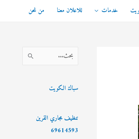
ويت
خدمات
للاعلان معنا
من نحن
ا
ل
ب
سباك الكويت
ح
ث
ع
تنظيف مجاري القرين
ن
69614593