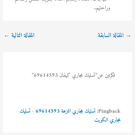
وراحتهم.
→
المقالة السابقة
المقالة التالية
←
فكرتين عن“تسليك مجاري كيفان 69614593”
Pingback:
تسليك مجاري النزهة 69614593 - تسليك
مجاري الكويت