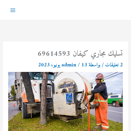
خطي
لى
Main
لمحتوى
Menu
تسليك مجاري كيفان 69614593
2 تعليقات
/ بواسطة
13 يونيو، 2023
/
admin