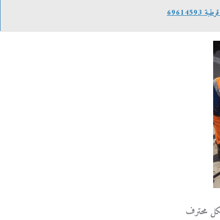
6961459
كل محترف