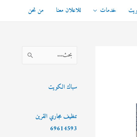
ويت
خدمات
للاعلان معنا
من نحن
ا
ل
ب
سباك الكويت
ح
ث
ع
تنظيف مجاري القرين
ن
69614593