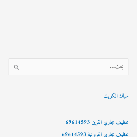
ا
ل
ب
سباك الكويت
ح
ث
ع
تنظيف مجاري القرين 69614593
ن
تنظيف مجاري الفروانية 69614593