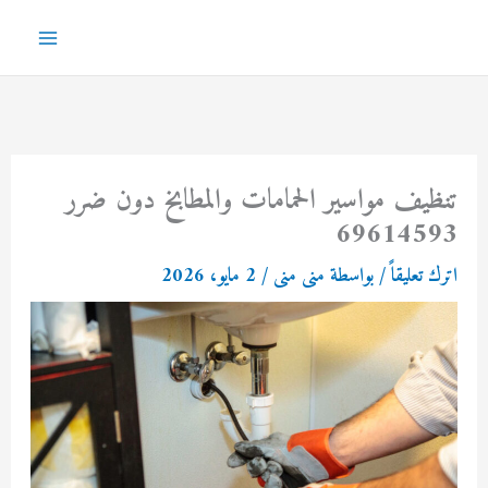
خطي
لى
Main
لمحتوى
Menu
تنظيف مواسير الحمامات والمطابخ دون ضرر
69614593
اترك تعليقاً
/ بواسطة
منى منى
/
2 مايو، 2026