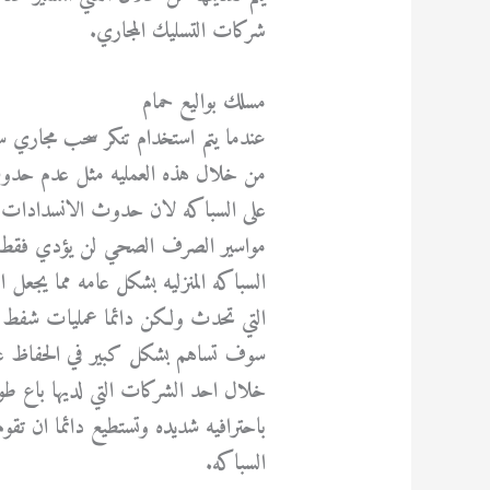
شركات التسليك المجاري.
مسلك بواليع حمام
عندما يتم استخدام تنكر سحب مجاري س
من خلال هذه العمليه مثل عدم حدوث
على السباكه لان حدوث الانسدادات تؤث
مواسير الصرف الصحي لن يؤدي فقط
السباكه المنزليه بشكل عامه مما يجعل 
التي تحدث ولكن دائما عمليات شفط 
سوف تساهم بشكل كبير في الحفاظ على 
خلال احد الشركات التي لديها باع طويل
باحترافيه شديده وتستطيع دائما ان تقو
السباكه.