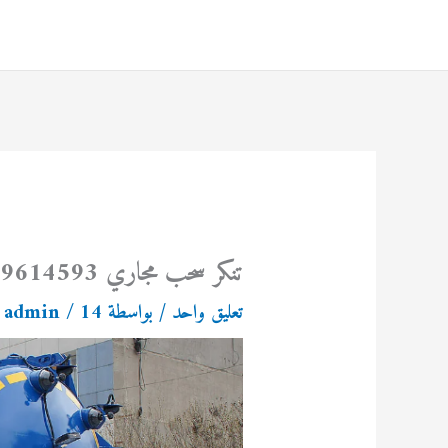
خطي
لى
لمحتوى
تنكر سحب مجاري 69614593
تعليق واحد
/ بواسطة
14 أكتوبر، 2022
/
admin