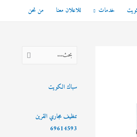
كويت
خدمات
للاعلان معنا
من نحن
ا
ل
ب
سباك الكويت
ح
ث
ع
تنظيف مجاري القرين
ن
69614593