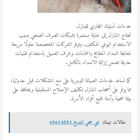
خدمات تسليك المجاري للمنازل
تحتاج المنازل إلى عناية مستمرة بشبكات الصرف الصحي بسبب
الاستخدام اليومي المكثف. وتوفر الشركات المتخصصة حلولًا سريعة
لمعالجة انسداد المطابخ والحمامات وغرف الغسيل باستخدام تقنيات
حديثة تضمن إزالة الانسداد بالكامل.
كما تساعد خدمات الصيانة الدورية على منع المشكلات قبل حدوثها،
مما يوفر على أصحاب المنازل تكاليف الإصلاح المستقبلية ويحافظ على
بيئة صحية وآمنة لجميع أفراد الأسرة.
مقالات تهمك
فني صحي الشويخ 69614593