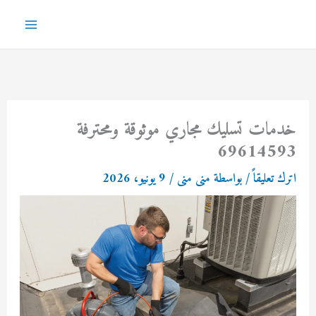
خطي
لى
Main
لمحتوى
Menu
خدمات تسليك مجاري موثوقة ومحترفة
69614593
اترك تعليقاً
/ بواسطة
منى منى
/
9 يونيو، 2026