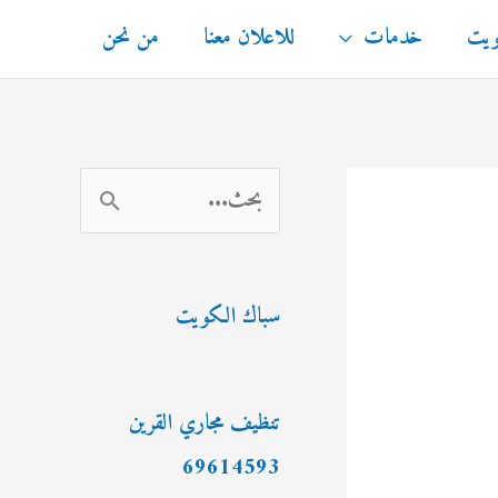
ويت
خدمات
للاعلان معنا
من نحن
ا
ل
ب
سباك الكويت
ح
ث
ع
تنظيف مجاري القرين
ن
69614593