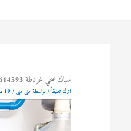
خطي
لى
لمحتوى
سباك صحي غرناطة 69614593
اترك تعليقاً
/ بواسطة
منى منى
/
19 ديسمبر، 2023