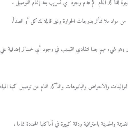
بيرة للتأكد التام كم عدم وجود أي تسريب بعد إتمام التوصيل .
 مواد ىلا تتأثر بدرجات الحرارة وغير قابلة للتاكل أو الصدأ.
وهو شيء مهم جدا لتفادي التسبب في وجود أي خسائر إضافية علي
التواليتات والاحواض والبانيوهات والتأكد التام من توصيل كمية المياه
مة والحديثة باحترافية ودقة كبيرة في أماكنها المحددة تماما .