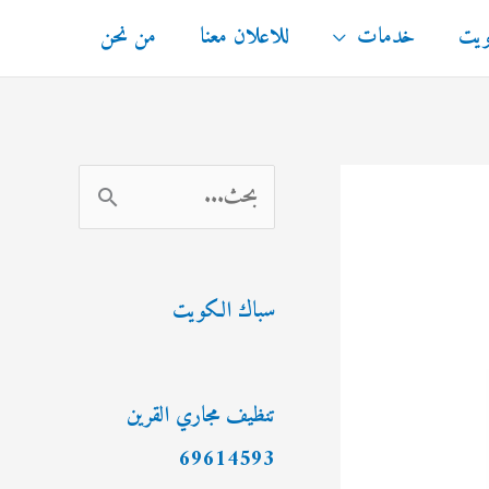
ويت
خدمات
للاعلان معنا
من نحن
ا
ل
ب
سباك الكويت
ح
ث
ع
تنظيف مجاري القرين
ن
69614593