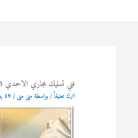
خطي
لى
لمحتوى
فني تسليك مجاري الاحمدي 69614593
اترك تعليقاً
/ بواسطة
منى منى
/
19 يناير، 2023