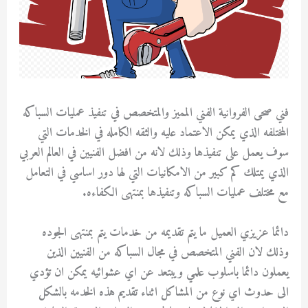
فني صحى الفروانية الفني المميز والمتخصص في تنفيذ عمليات السباكه
المختلفه الذي يمكن الاعتماد عليه والثقه الكامله في الخدمات التي
سوف يعمل على تنفيذها وذلك لانه من افضل الفنيين في العالم العربي
الذي يمتلك كم كبير من الامكانيات التي لها دور اساسي في التعامل
مع مختلف عمليات السباكه وتنفيذها بمنتهى الكفاءه.
دائما عزيزي العميل ما يتم تقديمه من خدمات يتم بمنتهى الجوده
وذلك لان الفني المتخصص في مجال السباكه من الفنيين الذين
يعملون دائما باسلوب علمي ويبتعد عن اي عشوائيه يمكن ان تؤدي
الى حدوث اي نوع من المشاكل اثناء تقديم هذه الخدمه بالشكل