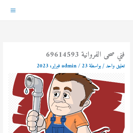
خطي
لى
Main
لمحتوى
Menu
فني صحى الفروانية 69614593
تعليق واحد
/ بواسطة
23 فبراير، 2023
/
admin