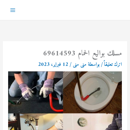
خطي
لى
Main
لمحتوى
Menu
مسلك بواليع الحمام 69614593
اترك تعليقاً
/ بواسطة
منى منى
/
12 فبراير، 2023