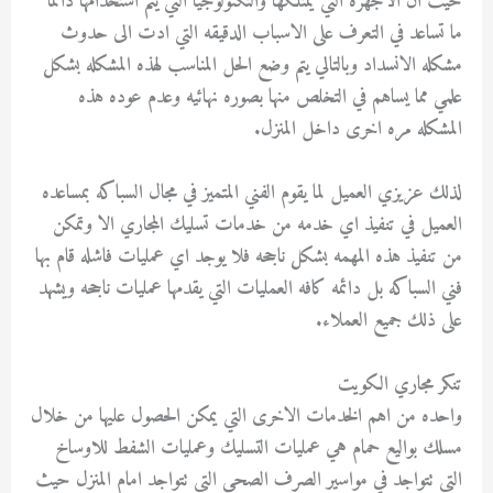
حيث ان الاجهزه التي يمتلكها والتكنولوجيا التي يتم استخدامها دائما
ما تساعد في التعرف على الاسباب الدقيقه التي ادت الى حدوث
مشكله الانسداد وبالتالي يتم وضع الحل المناسب لهذه المشكله بشكل
علمي مما يساهم في التخلص منها بصوره نهائيه وعدم عوده هذه
المشكله مره اخرى داخل المنزل.
لذلك عزيزي العميل لما يقوم الفني المتميز في مجال السباكه بمساعده
العميل في تنفيذ اي خدمه من خدمات تسليك المجاري الا وتمكن
من تنفيذ هذه المهمه بشكل ناجحه فلا يوجد اي عمليات فاشله قام بها
فني السباكه بل دائمه كافه العمليات التي يقدمها عمليات ناجحه ويشهد
على ذلك جميع العملاء.
تنكر مجاري الكويت
واحده من اهم الخدمات الاخرى التي يمكن الحصول عليها من خلال
مسلك بواليع حمام هي عمليات التسليك وعمليات الشفط للاوساخ
التي تتواجد في مواسير الصرف الصحي التي تتواجد امام المنزل حيث