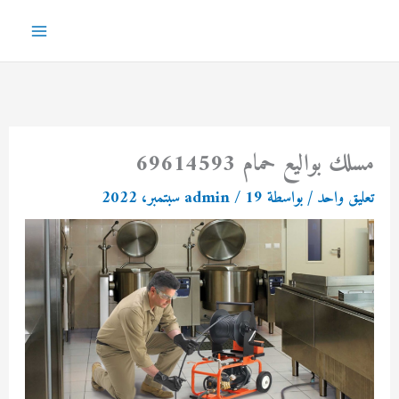
خطي
لى
Main
لمحتوى
Menu
مسلك بواليع حمام 69614593
تعليق واحد
/ بواسطة
19 سبتمبر، 2022
/
admin